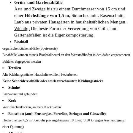
Grün- und Gartenabfälle
Äste und Zweige bis zu einem Durchmesser von 15 cm und
einer
Höchstlänge von 1,5 m
, Strauchschnitt, Rasenschnitt,
Laub aus privaten Hausgärten in haushaltsüblichen Mengen.
Wichtig:
Die beste Form der Verwertung von Grün- und
Gartenabfällen ist die Eigenkompostierung.
Bioabfall
organische Küchenabfälle (Speisereste)
Bioabfälle können mittels Bioabfallbeutel an den Wertstoffhöfen in den dafür vorgesehenen
Behälter abgegeben werden
Textilien
Alte Kleidungsstücke, Haushaltstextilien, Federbetten
Keine
Schneidereiabfälle oder stark verschmutzte Kleidungsstücke.
Schuhe
Paarweise und gebündelt
Kork
Weinflaschenkorken, saubere Korkplatten
Bauschutt (auch Fensterglas, Porzellan, Steingut und Glaswolle)
Höchstmenge: 0,5 m³, Gebühr pro angefangene 10 Liter: 0,50 € (gegen Aushändigung
einer Quittung)