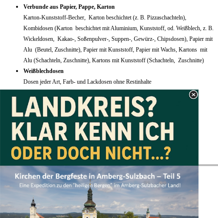
Verbunde aus Papier, Pappe, Karton
Karton-Kunststoff-Becher, Karton beschichtet (z. B. Pizzaschachteln),
Kombidosen (Karton beschichtet mit Aluminium, Kunststoff, od. Weißblech, z. B.
Wickeldosen, Kakao-, Soßenpulver-, Suppen-, Gewürz-, Chipsdosen), Papier mit
Alu (Beutel, Zuschnitte), Papier mit Kunststoff, Papier mit Wachs, Kartons mit
Alu (Schachteln, Zuschnitte), Kartons mit Kunststoff (Schachteln, Zuschnitte)
Weißblechdosen
Dosen jeder Art, Farb- und Lackdosen ohne Restinhalte
Glas - nach Farben getrennt
wie Flaschen, Konserven-, Marmeladen-, Trinkgläser
kein:
Fensterglas, Kochgeschirr aus Glas, Glühlampen, Kochplatten,
Keramik, Porzellan und Steingut (siehe "Bauschutt")
Hinweis:
Blaue Glasflaschen werfen Sie bitte in den Grünglas-Container!