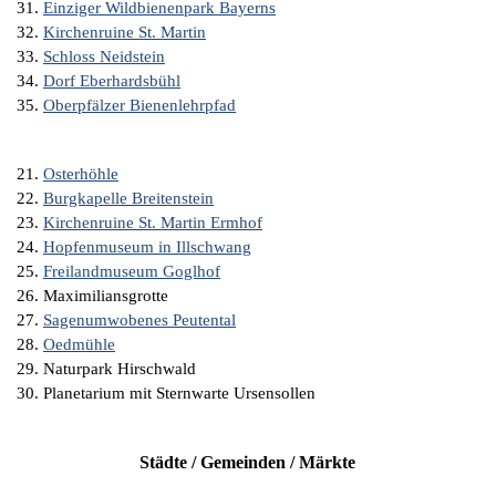
31.
Einziger Wildbienenpark Bayerns
32.
Kirchenruine St. Martin
33.
Schloss Neidstein
34.
Dorf Eberhardsbühl
35.
Oberpfälzer Bienenlehrpfad
21.
Osterhöhle
22.
Burgkapelle Breitenstein
23.
Kirchenruine St. Martin Ermhof
24.
Hopfenmuseum in Illschwang
25.
Freilandmuseum Goglhof
26. Maximiliansgrotte
27.
Sagenumwobenes Peutental
28.
Oedmühle
29. Naturpark Hirschwald
30. Planetarium mit Sternwarte Ursensollen
Städte / Gemeinden / Märkte