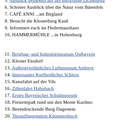
5.
Ausblick genießen auf der Burgruine Lichtenegg
6. Schöner Ausblick über die Natur vom Bärenfels
7. CAFÉ ANNI ...im Birgland
8. Besucht die Klosterburg Kastl
9. Informiert euch im Fledermaushaus
10. HAMMERMÜHLE ...in Hohenburg
11.
Bergbau- und Industriemuseum Ostbayern
12. Kloster Ensdorf
13.
Außergewöhnliches Luftmuseum Amberg
14.
Imposantes Kurfürstliches Schloss
15. Kanufahrt auf der Vils
16.
Zillenfahrt Hahnbach
17.
Erstes Bayerisches Schulmuseum
18. Freizeitspaß rund um den Monte Kaolino
19. Beeindruckende Burg Dagestein
20.
Tierauffangstation Kümmersbuch