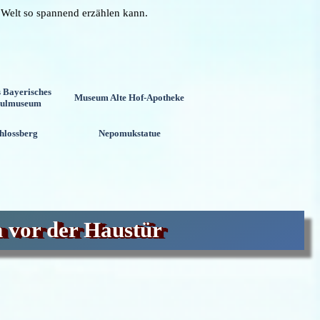
 Welt so spannend erzählen kann.
s Bayerisches
Museum Alte Hof-Apotheke
hulmuseum
hlossberg
Nepomukstatue
n vor der Haustür