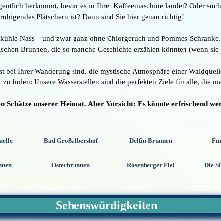
gentlich herkommt, bevor es in Ihrer Kaffeemaschine landet? Oder such
ruhigendes Plätschern ist? Dann sind Sie hier genau richtig!
 kühle Nass – und zwar ganz ohne Chlorgeruch und Pommes-Schranke. Wi
schen Brunnen, die so manche Geschichte erzählen könnten (wenn sie ni
st bei Ihrer Wanderung sind, die mystische Atmosphäre einer Waldquel
u holen: Unsere Wasserstellen sind die perfekten Ziele für alle, die ma
igen Schätze unserer Heimat. Aber Vorsicht: Es könnte erfrischend we
uelle
Bad Großalbershof
Delfin-Brunnen
Für
nnen
Osterbrunnen
Rosenberger Flei
Die S
Sehenswürdigkeiten