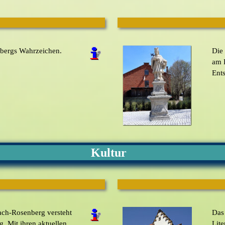
nbergs Wahrzeichen.
Die
am B
Ent
Kultur
ach-Rosenberg versteht
Das 
g. Mit ihren aktuellen
Lite