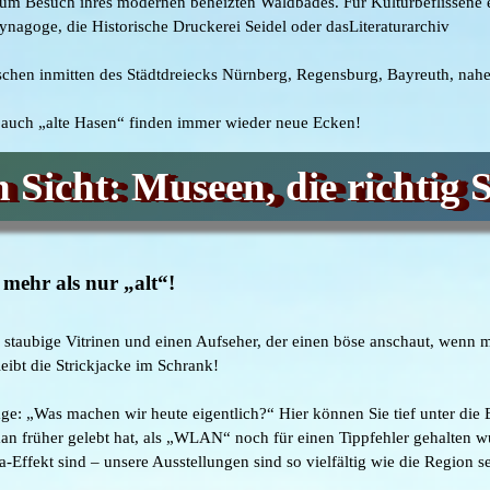
um Besuch ihres modernen beheizten Waldbades. Für Kulturbeflissene e
agoge, die Historische Druckerei Seidel oder dasLiteraturarchiv
schen inmitten des Städtdreiecks Nürnberg, Regensburg, Bayreuth, nahe 
d auch „alte Hasen“ finden immer wieder neue Ecken!
n Sicht: Museen, die richtig
 mehr als nur „alt“!
taubige Vitrinen und einen Aufseher, der einen böse anschaut, wenn ma
ibt die Strickjacke im Schrank!
ge: „Was machen wir heute eigentlich?“ Hier können Sie tief unter die 
an früher gelebt hat, als „WLAN“ noch für einen Tippfehler gehalten 
Effekt sind – unsere Ausstellungen sind so vielfältig wie die Region se