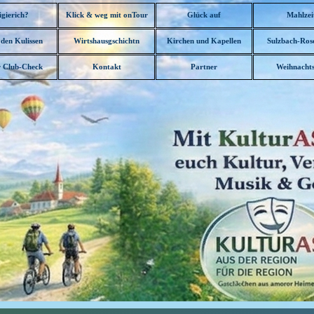
Menü überspringen
igierich?
Klick & weg mit onTour
Glück auf
Mahlzei
▼
 den Kulissen
Wirtshausgschichtn
Kirchen und Kapellen
Sulzbach-Ros
▼
▼
▼
 Club-Check
Kontakt
Partner
Weihnachts
▼
▼