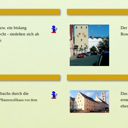
zw. ein bislang
Der 
ht - siedelten sich ab
Rose
n
bachs durch die
Das
erst
Pflasterzollhaus vor dem
ehem