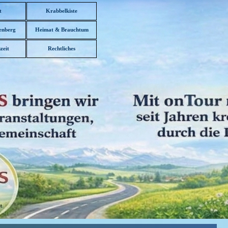
t
Krabbelkiste
enberg
Heimat & Brauchtum
▼
zeit
Rechtliches
▼
▼