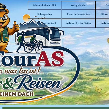
Direkt zum Seiteninhalt
Alles auf einen Blick
Was geht ab?
Ne
Schlagzeilen
Feuerhof entdecken
Hinter
▼
onTour mit´m Radl
onTour: Ab ins Grüne
onTour