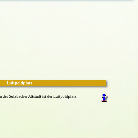
Luitpoldplatz
 der Sulzbacher Altstadt ist der Luitpoldplatz.