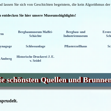
 lassen Sie sich von Geschichten begeistern, die kein Algorithmus der
n entdecken Sie hier unsere Museumshighlights!
Bergbaumuseum Maffei-
Bergbau- und
Erste
urm
Schächte
Industriemuseum
Sc
Synagoge
Schlossanlage
Pflasterzollhaus
Sc
Historische Druckerei J. E.
n Amberg
v. Seidel
Die schönsten Quellen und Brunne
sprudelt.