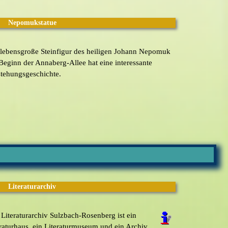
Nepomukstatue
 lebensgroße Steinfigur des heiligen Johann Nepomuk
eginn der Annaberg-Allee hat eine interessante
stehungsgeschichte.
Literaturarchiv
Literaturarchiv Sulzbach-Rosenberg ist ein
raturhaus, ein Literaturmuseum und ein Archiv