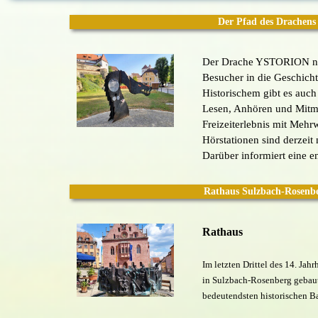
Der Pfad des Drachen
Der Drache YSTORION ni
Besucher in die Geschicht
Historischem gibt es auc
Lesen, Anhören und Mitma
Freizeiterlebnis mit Mehrw
Hörstationen sind derzeit 
Darüber informiert eine 
Rathaus Sulzbach-Rosenb
Rathaus
Im letzten Drittel des 14. Ja
in Sulzbach-Rosenberg gebaut
bedeutendsten historischen Ba