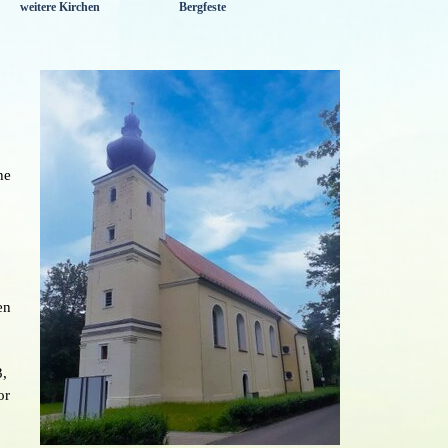
weitere Kirchen
Bergfeste
▼
▼
▼
he
en
3,
or