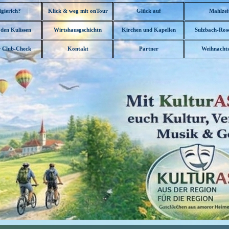
Menü überspringen
igierich?
Klick & weg mit onTour
Glück auf
Mahlzei
▼
 den Kulissen
Wirtshausgschichtn
Kirchen und Kapellen
Sulzbach-Ros
▼
▼
▼
 Club-Check
Kontakt
Partner
Weihnachts
▼
▼