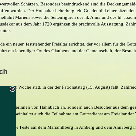
ch wertvollen Schätzen. Besonders beeindruckend sind die Deckengemäl
ffen wurden. Der Hochaltar beherbergt ein Gnadenbild einer sitzenden 
mmelfahrt Mariens sowie die Seitenfiguren der hl. Anna und des hl. Joa
husdekor aus dem Jahr 1720 ergänzen die prachtvolle Ausstattung. Zah
utter.
ein neuer, feststehender Freialtar errichtet, der vor allem für die Go
fahrt ein lebendiger Ort des Glaubens und der Gemeinschaft, der Besuch
ch
r in der Woche statt, in der der Patronatstag (15. August) fällt. Zahlr
n.
d Einwohnerinnen von Hahnbach an, sondern auch Besucher aus dem ges
gfestes beinhaltet auch die Teilnahme am Gottesdienst am Freialtar der 
schon die Feste auf dem Mariahilfberg in Amberg und dem Annaberg in 