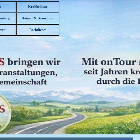
t
Krabbelkiste
enberg
Heimat & Brauchtum
▼
zeit
Rechtliches
▼
▼