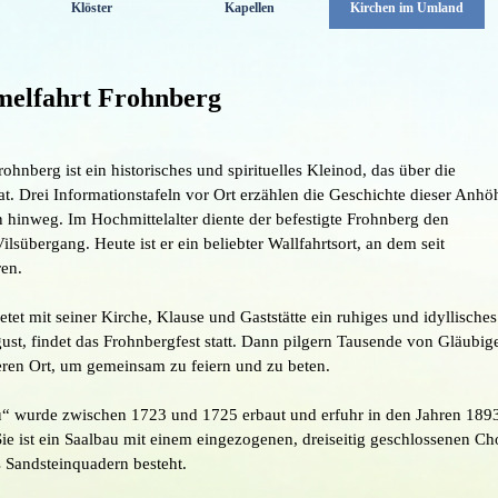
Klöster
Kapellen
Kirchen im Umland
▼
▼
▼
melfahrt Frohnberg
hnberg ist ein historisches und spirituelles Kleinod, das über die
t. Drei Informationstafeln vor Ort erzählen die Geschichte dieser Anhö
hinweg. Im Hochmittelalter diente der befestigte Frohnberg den
lsübergang. Heute ist er ein beliebter Wallfahrtsort, an dem seit
ren.
et mit seiner Kirche, Klause und Gaststätte ein ruhiges und idyllisches
st, findet das Frohnbergfest statt. Dann pilgern Tausende von Gläubig
ren Ort, um gemeinsam zu feiern und zu beten.
au“ wurde zwischen 1723 und 1725 erbaut und erfuhr in den Jahren 189
 ist ein Saalbau mit einem eingezogenen, dreiseitig geschlossenen Ch
 Sandsteinquadern besteht.