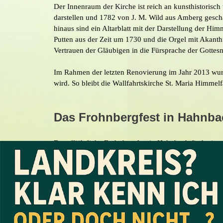
Der Innenraum der Kirche ist reich an kunsthistoris
darstellen und 1782 von J. M. Wild aus Amberg gescha
hinaus sind ein Altarblatt mit der Darstellung der Hi
Putten aus der Zeit um 1730 und die Orgel mit Akant
Vertrauen der Gläubigen in die Fürsprache der Gottesm
Im Rahmen der letzten Renovierung im Jahr 2013 wurde 
wird. So bleibt die Wallfahrtskirche St. Maria Himmel
Das Frohnbergfest in Hahnba
Das alljährliche Frohnbergfest in Hahnbach findet imme
Berg, um an diesem gemütlichen Ereignis teilzunehme
Das Frohnbergfest zieht nicht nur die Einwohner un
und Bratwürste freuen. Ein klassischer Besuch des Ber
Einige kennen nur den Frohnberg, andere haben auch 
den Abschluss der drei großen Bergfeste im Landkreis