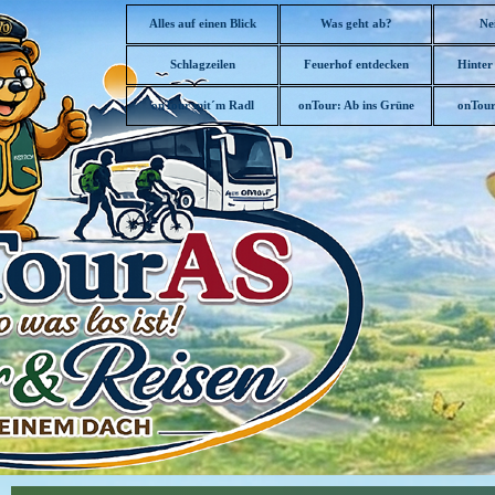
Direkt zum Seiteninhalt
Alles auf einen Blick
Was geht ab?
Ne
Schlagzeilen
Feuerhof entdecken
Hinter
▼
onTour mit´m Radl
onTour: Ab ins Grüne
onTour