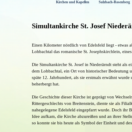
Kirchen und Kapellen
Sulzbach-Rosenberg
Menü überspringen
Simultankirche St. Josef Nieder
Einen Kilometer nördlich von Edelsfeld liegt - etwas 
Lohbachtal das romanische St. Josephskirchlein, eine
Die Simultankirche St. Josef in Niederärndt steht als 
dem Lohbachtal, ein Ort von historischer Bedeutung und
späte 12. Jahrhundert, als sie erstmals erwähnt wurd
beherbergt hat.
Die Geschichte dieser Kirche ist geprägt von Wechse
Rittergeschlechts von Breitenstein, diente sie als Fili
nahegelegene Edelsfeld eingepfarrt wurde. Doch ihr B
Idee aufkam, die Kirche abzureißen und an ihrer Stel
so konnte sie bis heute als Symbol der Einheit und d