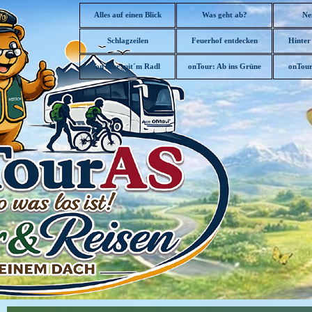
Direkt zum Seiteninhalt
Alles auf einen Blick
Was geht ab?
Ne
Schlagzeilen
Feuerhof entdecken
Hinter
▼
onTour mit´m Radl
onTour: Ab ins Grüne
onTour