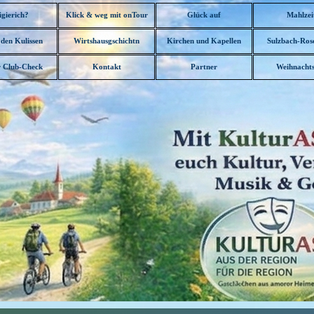
Menü überspringen
igierich?
Klick & weg mit onTour
Glück auf
Mahlzei
▼
 den Kulissen
Wirtshausgschichtn
Kirchen und Kapellen
Sulzbach-Ros
▼
▼
▼
 Club-Check
Kontakt
Partner
Weihnachts
▼
▼