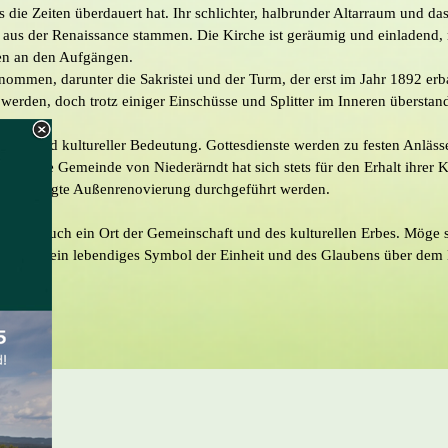
das die Zeiten überdauert hat. Ihr schlichter, halbrunder Altarraum und 
us der Renaissance stammen. Die Kirche ist geräumig und einladend, 
len an den Aufgängen.
ommen, darunter die Sakristei und der Turm, der erst im Jahr 1892 er
rden, doch trotz einiger Einschüsse und Splitter im Inneren überstand 
giosität und kultureller Bedeutung. Gottesdienste werden zu festen Anläss
Juli. Die Gemeinde von Niederärndt hat sich stets für den Erhalt ihrer 
nd benötigte Außenrenovierung durchgeführt werden.
, sondern auch ein Ort der Gemeinschaft und des kulturellen Erbes. Mög
erhin als ein lebendiges Symbol der Einheit und des Glaubens über dem 