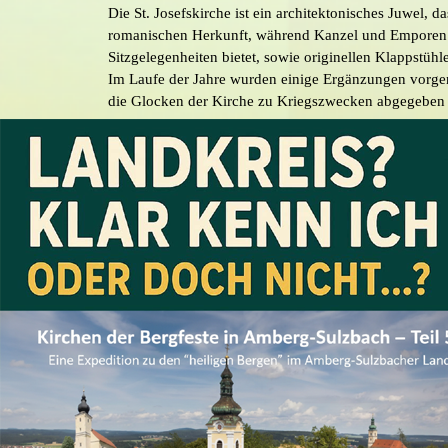
Die St. Josefskirche ist ein architektonisches Juwel, 
romanischen Herkunft, während Kanzel und Emporen a
Sitzgelegenheiten bietet, sowie originellen Klappstüh
Im Laufe der Jahre wurden einige Ergänzungen vorgen
die Glocken der Kirche zu Kriegszwecken abgegeben we
Heute ist die St. Josefskirche ein Ort lebendiger Reli
der Tag des Josef der Arbeiter und das Patrozinium im 
örtlichen Feuerwehr konnte im Jahr 2014 eine dringe
Die St. Josefskirche ist nicht nur ein Ort des Gebets
Besuchern inspirieren und erfreuen, während sie weit