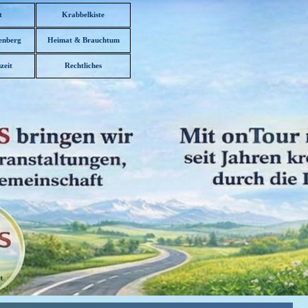
t
Krabbelkiste
enberg
Heimat & Brauchtum
▼
zeit
Rechtliches
▼
▼