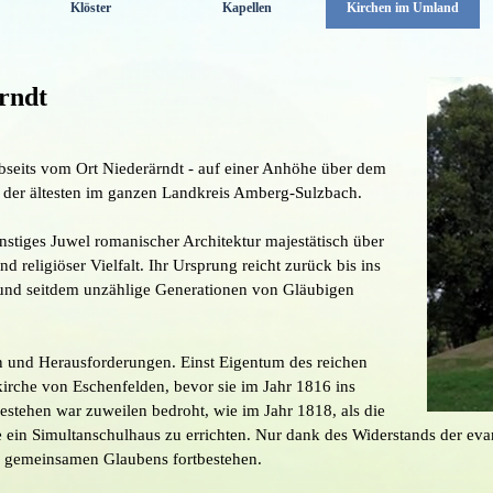
Klöster
Kapellen
Kirchen im Umland
▼
▼
▼
ärndt
abseits vom Ort Niederärndt - auf einer Anhöhe über dem
s der ältesten im ganzen Landkreis Amberg-Sulzbach.
einstiges Juwel romanischer Architektur majestätisch über
 religiöser Vielfalt. Ihr Ursprung reicht zurück bis ins
e und seitdem unzählige Generationen von Gläubigen
ln und Herausforderungen. Einst Eigentum des reichen
alkirche von Eschenfelden, bevor sie im Jahr 1816 ins
estehen war zuweilen bedroht, wie im Jahr 1818, als die
le ein Simultanschulhaus zu errichten. Nur dank des Widerstands der ev
es gemeinsamen Glaubens fortbestehen.