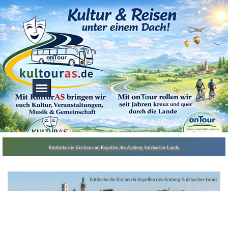
Direkt zum Seiteninhalt
Menü überspringen
Menü überspringen
Entdecke die Kirchen und Kapellen des Amberg-Sulzbacher-Lands