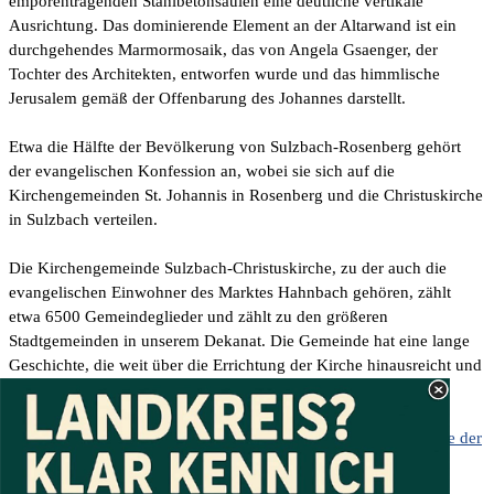
emporentragenden Stahlbetonsäulen eine deutliche vertikale
Ausrichtung. Das dominierende Element an der Altarwand ist ein
durchgehendes Marmormosaik, das von Angela Gsaenger, der
Tochter des Architekten, entworfen wurde und das himmlische
Jerusalem gemäß der Offenbarung des Johannes darstellt.
Etwa die Hälfte der Bevölkerung von Sulzbach-Rosenberg gehört
der evangelischen Konfession an, wobei sie sich auf die
Kirchengemeinden St. Johannis in Rosenberg und die Christuskirche
in Sulzbach verteilen.
Die Kirchengemeinde Sulzbach-Christuskirche, zu der auch die
evangelischen Einwohner des Marktes Hahnbach gehören, zählt
etwa 6500 Gemeindeglieder und zählt zu den größeren
Stadtgemeinden in unserem Dekanat. Die Gemeinde hat eine lange
Geschichte, die weit über die Errichtung der Kirche hinausreicht und
im Jahr 2018 ihr 60-jähriges Jubiläum feierte.
Mehr Informationen zur Gemeinde finden Sie auf der
Homepage der
Gemeinde.