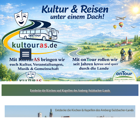
Direkt zum Seiteninhalt
Menü überspringen
Menü überspringen
Entdecke die Kirchen und Kapellen des Amberg-Sulzbacher-Lands