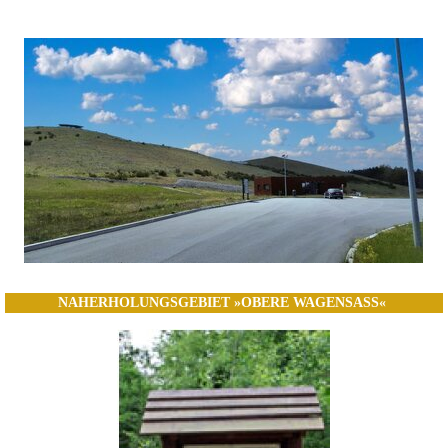
NAHERHOLUNGSGEBIET »OBERE WAGENSASS«