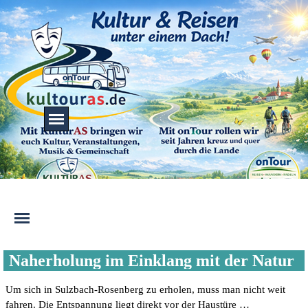
Direkt zum Seiteninhalt
Menü überspringen
Menü überspringen
Menü überspringen
Naherholung im Einklang mit der Natur
Um sich in Sulzbach-Rosenberg zu erholen, muss man nicht weit
fahren. Die Entspannung liegt direkt vor der Haustüre …