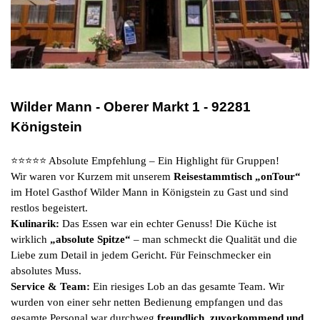
Wilder Mann - Oberer Markt 1 - 92281
Königstein
⭐⭐⭐⭐⭐ Absolute Empfehlung – Ein Highlight für Gruppen!
Wir waren vor Kurzem mit unserem
Reisestammtisch „onTour“
im Hotel Gasthof Wilder Mann in Königstein zu Gast und sind
restlos begeistert.
Kulinarik:
Das Essen war ein echter Genuss! Die Küche ist
wirklich
„absolute Spitze“
– man schmeckt die Qualität und die
Liebe zum Detail in jedem Gericht. Für Feinschmecker ein
absolutes Muss.
Service & Team:
Ein riesiges Lob an das gesamte Team. Wir
wurden von einer sehr netten Bedienung empfangen und das
gesamte Personal war durchweg
freundlich, zuvorkommend und