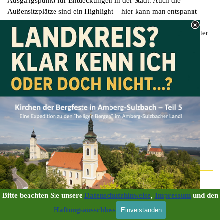
Ausgangspunkt für Entdeckungen in der Stadt. Auch die
Außensitzplätze sind ein Highlight – hier kann man entspannt
sitzen und die charmante Altstadt von Sulzbach-Rosenberg
genießen. Insgesamt ist der Bayerische Hof ein empfehlenswerter
Ort für gutes Essen und herzliche Gastlichkeit.
Bitte beachten Sie unsere
Datenschutzhinweise
,
Impressum
und den
H
aftungsausschluss
Einverstanden