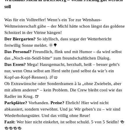
soll
Was für ein Volltreffer! Wenn’s ein Tor zur Wirtshaus-
Weltmeisterschaft gäbe – der Michl hätte schon längst das goldene
Schnitzel in der Vitrine hängen!
Der Biergarten?
So idyllisch, dass sogar der Wetterbericht
freiwillig Sonne meldet. 🌞🌳
Das Personal?
Freundlich, flink und mit Humor – da wird selbst
das „Noch-ein-Seidl-bitte“ zum freundschaftlichen Dialog.
Das Essen?
Mega! Hausgemacht, herzhaft, heiß – besser geht’s
nur, wenn Oma selbst am Herd steht (und selbst da wär’s ein
Kopf-an-Kopf-Rennen). 🍖🥨
Ob Extrawünsche oder Sonderdramen à la „ohne Zwiebeln, aber
mit allem anderen“ – kein Problem. Die Crew bleibt cool wie das
Radler im Krug. 🍺
Parkplätze?
Vorhanden.
Preise?
Ehrlich! Hier wird nicht
abkassiert, sondern verwöhnt. Und ja: Wir geben’s zu – wir sind
Wiederholungstäter. Und das völlig ohne Reue!
Fazit:
Wer hier nicht einkehrt, ist selbst schuld. 5 von 5 Seidln! 🍻
🍻🍻🍻🍻