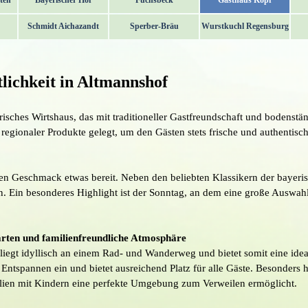
ten
Bayerischer Hof
Fuchsbeck
Gasthaus Kopf
▼
▼
Schmidt Aichazandt
Sperber-Bräu
Wurstkuchl Regensburg
lichkeit in Altmannshof
isches Wirtshaus, das mit traditioneller Gastfreundschaft und bodenstä
regionaler Produkte gelegt, um den Gästen stets frische und authentisch
eden Geschmack etwas bereit. Neben den beliebten Klassikern der bayer
n. Ein besonderes Highlight ist der Sonntag, an dem eine große Auswahl
arten und familienfreundliche Atmosphäre
iegt idyllisch an einem Rad- und Wanderweg und bietet somit eine idea
 Entspannen ein und bietet ausreichend Platz für alle Gäste. Besonders 
ilien mit Kindern eine perfekte Umgebung zum Verweilen ermöglicht.