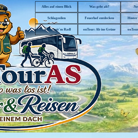
Direkt zum Seiteninhalt
Alles auf einen Blick
Was geht ab?
Ne
Schlagzeilen
Feuerhof entdecken
Hinter
▼
onTour mit´m Radl
onTour: Ab ins Grüne
onTour