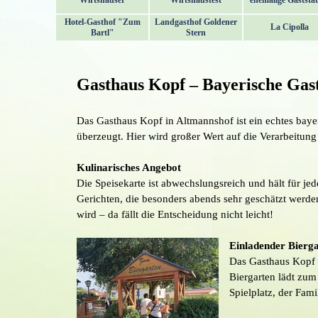
Wirtshäuser
Wirtshaustest
ehemalige Gaststät
Hotel-Gasthof "Zum
Landgasthof Goldener
La Cipolla
Bartl"
Stern
Menü überspringen
Gasthaus Kopf – Bayerische Gast
Das Gasthaus Kopf in Altmannshof ist ein echtes bayer
überzeugt. Hier wird großer Wert auf die Verarbeitung 
Kulinarisches Angebot
Die Speisekarte ist abwechslungsreich und hält für j
Gerichten, die besonders abends sehr geschätzt werde
wird – da fällt die Entscheidung nicht leicht!
Einladender Bierg
Das Gasthaus Kopf l
Biergarten lädt zum
Spielplatz, der Fam