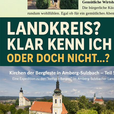
Gemütliche Wirtsh
Die bürgerliche Küc
rundum wohlfühlen. Egal ob für ein gemütliches Aben
geselligen Nachmittag im Biergarten – das Gasthaus K
Wirtshausgschichten
ProBierBar
Stammtisch
▼
Menü überspringen