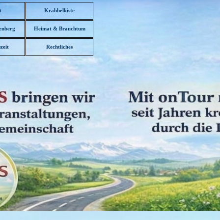
t
Krabbelkiste
enberg
Heimat & Brauchtum
▼
zeit
Rechtliches
▼
▼