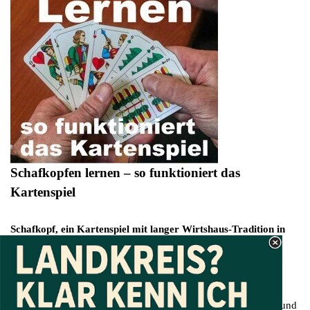
Schafkopfen lernen –
so funktioniert das
Kartenspiel
Schafkopf, ein Kartenspiel mit langer Wirtshaus-Tradition in
Bayern
6. Oktober 2022
Das Schafkopfen, ein traditionelles Kartenspiel mit tief
verwurzeltem Ursprung in Bayern, ist seit über 500 Jahren ein
fester Bestandteil der dortigen Wirtshauskultur. Als "Kulturgut und